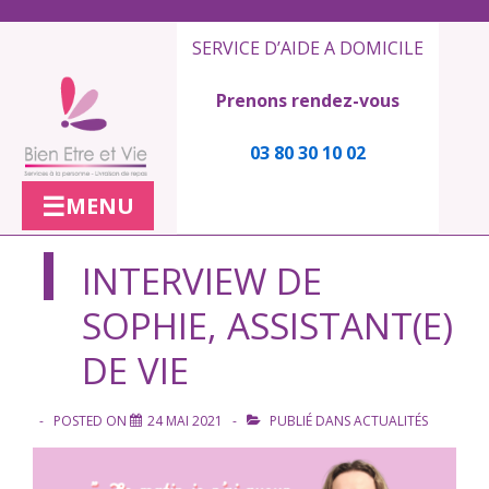
↓
passer
SERVICE D’AIDE A DOMICILE
au
Prenons rendez-vous
contenu
principal
03 80 30 10 02
MENU
INTERVIEW DE
SOPHIE, ASSISTANT(E)
DE VIE
POSTED ON
24 MAI 2021
PUBLIÉ DANS
ACTUALITÉS