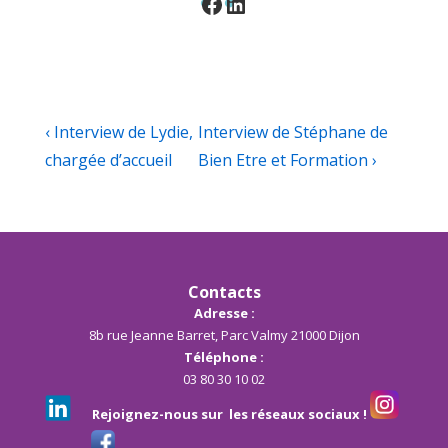
Facebook
LinkedIn
Navigation
Previous
Next
‹ Interview de Lydie,
Interview de Stéphane de
de
Post
Post
chargée d’accueil
Bien Etre et Formation ›
is
is
l’article
Contacts
Adresse :
8b rue Jeanne Barret, Parc Valmy 21000 Dijon
Téléphone :
03 80 30 10 02
Rejoignez-nous sur les réseaux sociaux !